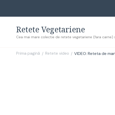
Retete Vegetariene
Cea mai mare colectie de retete vegetariene (fara carne) 
Prima pagină
Retete video
VIDEO: Reteta de man
/
/