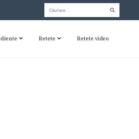
Caută
după:
ediente
Retete
Retete video