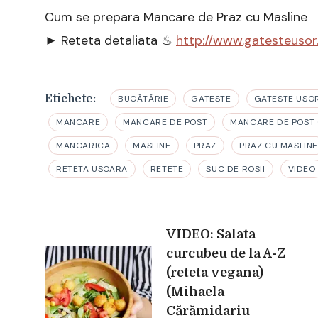
Cum se prepara Mancare de Praz cu Masline
► Reteta detaliata ♨
http://www.gatesteuso
Etichete:
BUCĂTĂRIE
GATESTE
GATESTE USO
MANCARE
MANCARE DE POST
MANCARE DE POST 
MANCARICA
MASLINE
PRAZ
PRAZ CU MASLIN
RETETA USOARA
RETETE
SUC DE ROSII
VIDEO
Navigare
VIDEO: Salata
curcubeu de la A-Z
(reteta vegana)
în
(Mihaela
Cărămidariu