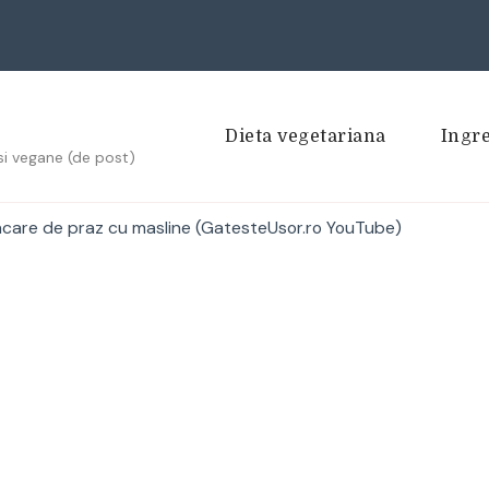
Dieta vegetariana
Ingr
si vegane (de post)
care de praz cu masline (GatesteUsor.ro YouTube)