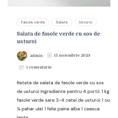
Fasole verde
Salate
Usturoi
Salata de fasole verde cu sos de
usturoi
admin
15 noiembrie 2023
la
1 comentariu
Salata
de
Reteta de salata de fasole verde cu sos
fasole
verde
de usturoi Ingrediente pentru 4 portii: 1 kg
cu
fasole verde sare 3-4 catei de usturoi 1 ou
sos
de
¼ pahar ulei 1 felie paine alba 1 ceasca
usturoi
lapte …