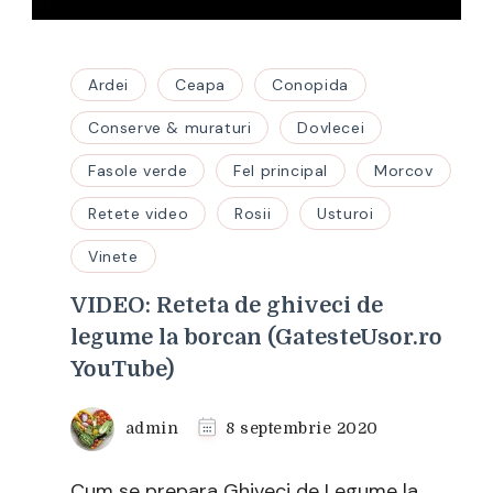
Ardei
Ceapa
Conopida
Conserve & muraturi
Dovlecei
Fasole verde
Fel principal
Morcov
Retete video
Rosii
Usturoi
Vinete
VIDEO: Reteta de ghiveci de
legume la borcan (GatesteUsor.ro
YouTube)
admin
8 septembrie 2020
Cum se prepara Ghiveci de Legume la