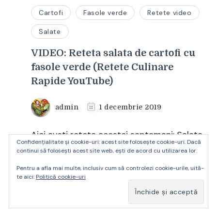
Cartofi
Fasole verde
Retete video
Salate
VIDEO: Reteta salata de cartofi cu
fasole verde (Retete Culinare
Rapide YouTube)
admin
1 decembrie 2019
Aici aveti reteta acestei saptamani: Salata
Confidențialitate și cookie-uri: acest site folosește cookie-uri. Dacă
de cartofi cu ceapa, oua si garnitura de
continui să folosești acest site web, ești de acord cu utilizarea lor.
fasole verde cu usturoi macerata in apa
Pentru a afla mai multe, inclusiv cum să controlezi cookie-urile, uită-
te aici:
Politică cookie-uri
cu ulei si patrunjel. O reteta ce se poate
gati in 30 de minute. …