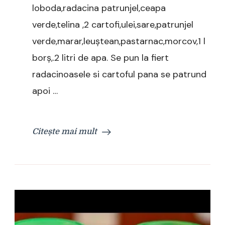
loboda,radacina patrunjel,ceapa
verde,telina ,2 cartofi,ulei,sare,patrunjel
verde,marar,leuștean,pastarnac,morcov,1 l
borș,.2 litri de apa. Se pun la fiert
radacinoasele si cartoful pana se patrund
apoi …
Citește mai mult