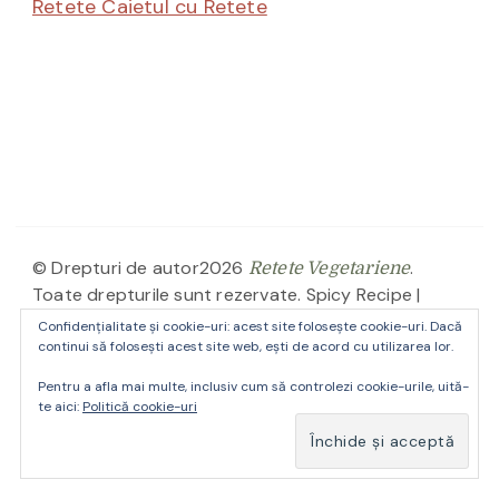
Retete Caietul cu Retete
© Drepturi de autor2026
.
Retete Vegetariene
Toate drepturile sunt rezervate.
Spicy Recipe |
Dezvoltată de
. Propulsată de
Blossom Themes
Confidențialitate și cookie-uri: acest site folosește cookie-uri. Dacă
.
continui să folosești acest site web, ești de acord cu utilizarea lor.
WordPress
Pentru a afla mai multe, inclusiv cum să controlezi cookie-urile, uită-
Despre site-ul Retete Vegetariene
Contact
te aici:
Politică cookie-uri
Parteneri
Politica de confidentialitate