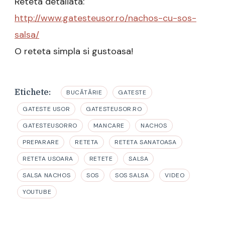
Reteta detaliata:
http://www.gatesteusor.ro/nachos-cu-sos-
salsa/
O reteta simpla si gustoasa!
Etichete:
BUCĂTĂRIE
GATESTE
GATESTE USOR
GATESTEUSOR.RO
GATESTEUSORRO
MANCARE
NACHOS
PREPARARE
RETETA
RETETA SANATOASA
RETETA USOARA
RETETE
SALSA
SALSA NACHOS
SOS
SOS SALSA
VIDEO
YOUTUBE