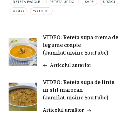
RETETA FASOLE
RETETA URZICI
SARE
URZICI
VIDEO
YOUTUBE
Navigare
VIDEO: Reteta supa crema de
legume coapte
(JamilaCuisine YouTube)
în
Articolul anterior
articole
VIDEO: Reteta supa de linte
in stil marocan
(JamilaCuisine YouTube)
Articolul următor