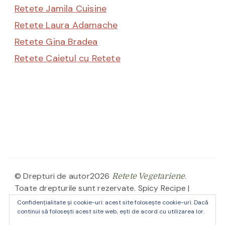
Retete Jamila Cuisine
Retete Laura Adamache
Retete Gina Bradea
Retete Caietul cu Retete
© Drepturi de autor2026
.
Retete Vegetariene
Toate drepturile sunt rezervate.
Spicy Recipe |
Dezvoltată de
. Propulsată de
Blossom Themes
Confidențialitate și cookie-uri: acest site folosește cookie-uri. Dacă
.
continui să folosești acest site web, ești de acord cu utilizarea lor.
WordPress