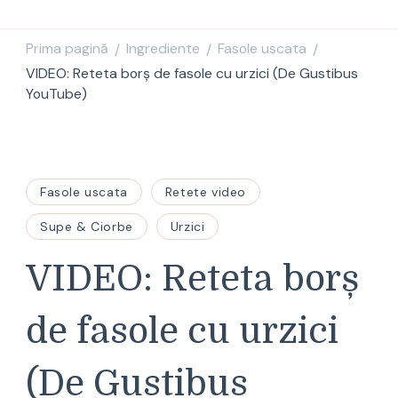
Prima pagină
Ingrediente
Fasole uscata
/
/
/
VIDEO: Reteta borș de fasole cu urzici (De Gustibus
YouTube)
Fasole uscata
Retete video
Supe & Ciorbe
Urzici
VIDEO: Reteta borș
de fasole cu urzici
(De Gustibus