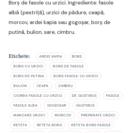
Borș de fasole cu urzici. Ingrediente: fasole
albă (pestriță), urzici de pădure, ceapă,
morcov, ardei kapia sau gogoșar, borș de
putină, bulion, sare, cimbru.
Etichete:
ARDEI KAPIA
BORS
BORS CU URZICI
BORS DE FASOLE
BORS DE PUTINA
BORS FASOLE CU URZICI
BULION
CEAPA
CIMBRU
CIORBA FASOLE CU URZICI
DE GUSTIBUS
FASOLE
FASOLE ALBA
GOGOSAR
GUSTIBUS
MANCARE URZICI
MORCOV
PREPARATE URZICI
RETETA
RETETA BORS
RETETA BORS FASOLE