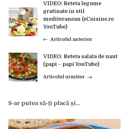
Navigare
VIDEO: Reteta legume
gratinate in stil
mediteranean (eCuisine.ro
în
YouTube)
articole
Articolul anterior
VIDEO: Reteta salata de naut
(papi – papi YouTube)
Articolul următor
S-ar putea să-ți placă și...