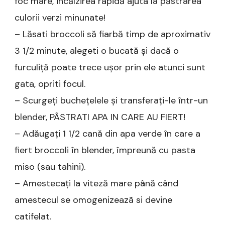
foc mare, incălzirea rapidă ajutã la păstrarea
culorii verzi minunate!
– Lăsati broccoli să fiarbă timp de aproximativ
3 1/2 minute, alegeti o bucată și dacă o
furculiță poate trece ușor prin ele atunci sunt
gata, opriti focul.
– Scurgeți buchețelele și transferați-le într-un
blender, PÃSTRATI APA IN CARE AU FIERT!
– Adăugați 1 1/2 cană din apa verde în care a
fiert broccoli în blender, împreună cu pasta
miso (sau tahini).
– Amestecați la viteză mare până când
amestecul se omogenizeazã si devine
catifelat.