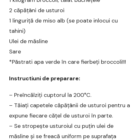
1 kilogram broccoli, taiat buchețele
2 căpățâni de usturoi
1 linguriță de miso alb (se poate inlocui cu
tahini)
Ulei de măsline
Sare
*Pãstrati apa verde în care fierbeți broccoli!!!
Instructiuni de preparare:
– Preîncălziți cuptorul la 200°C.
– Tăiați capetele căpățânii de usturoi pentru a
expune fiecare cățel de usturoi în parte.
– Se stropește usturoiul cu puțin ulei de
măsline și se freacă uniform pe suprafața