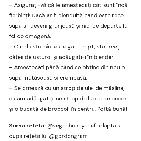
– Asigurați-vã că le amestecați cât sunt încă
fierbinți! Dacă ar fi blenduită când este rece,
supa ar deveni grunjoasă și nici pe departe la
fel de omogenă.
– Când usturoiul este gata copt, stoarceți
cățeii de usturoi și adăugați-i în blender.
– Amestecați până când se obține din nou o
supă mătăsoasă si cremoasã.
– Se ornează cu un strop de ulei de măsline,
eu am adăugat și un strop de lapte de cocos
și o bucată de broccoli în centru. Poftă bună!
Sursa reteta:
@veganbunnychef adaptata
dupa rețeta lui @gordongram