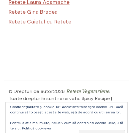
Retete Laura Adamache
Retete Gina Bradea
Retete Caietul cu Retete
© Drepturi de autor2026
.
Retete Vegetariene
Toate drepturile sunt rezervate.
Spicy Recipe |
Dezvoltată de
. Propulsată de
Blossom Themes
Confidențialitate și cookie-uri: acest site folosește cookie-uri. Dacă
.
continui să folosești acest site web, ești de acord cu utilizarea lor.
WordPress
Pentru a afla mai multe, inclusiv cum să controlezi cookie-urile, uită-
Despre site-ul Retete Vegetariene
Contact
te aici:
Politică cookie-uri