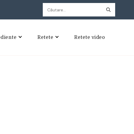
Caută
după:
ediente
Retete
Retete video