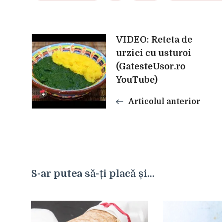
Navigare
VIDEO: Reteta de
urzici cu usturoi
(GatesteUsor.ro
în
YouTube)
articole
Articolul anterior
S-ar putea să-ți placă și...