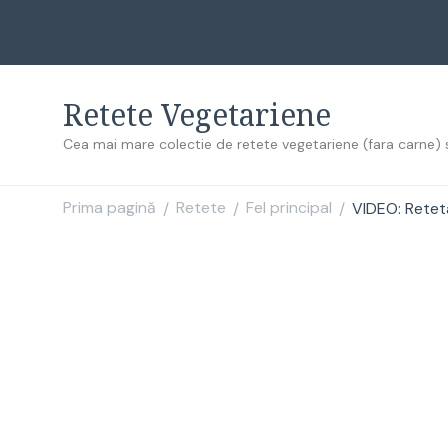
Retete Vegetariene
Cea mai mare colectie de retete vegetariene (fara carne) 
Prima pagină
Retete
Fel principal
VIDEO: Retet
/
/
/