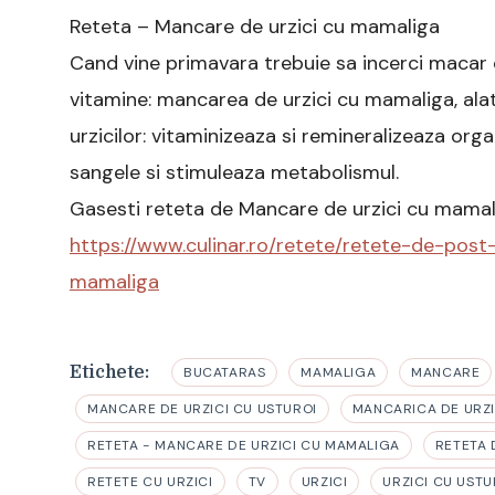
Reteta – Mancare de urzici cu mamaliga
Cand vine primavara trebuie sa incerci macar 
vitamine: mancarea de urzici cu mamaliga, alatu
urzicilor: vitaminizeaza si remineralizeaza orga
sangele si stimuleaza metabolismul.
Gasesti reteta de Mancare de urzici cu mamalig
https://www.culinar.ro/retete/retete-de-pos
mamaliga
Etichete:
BUCATARAS
MAMALIGA
MANCARE
MANCARE DE URZICI CU USTUROI
MANCARICA DE URZI
RETETA - MANCARE DE URZICI CU MAMALIGA
RETETA 
RETETE CU URZICI
TV
URZICI
URZICI CU USTU