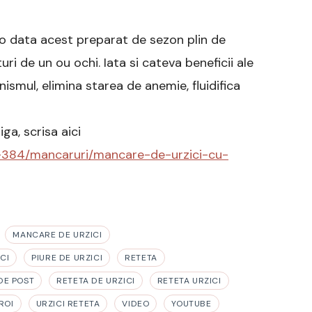
o data acest preparat de sezon plin de
ri de un ou ochi. Iata si cateva beneficii ale
nismul, elimina starea de anemie, fluidifica
a, scrisa aici
t-384/mancaruri/mancare-de-urzici-cu-
MANCARE DE URZICI
CI
PIURE DE URZICI
RETETA
DE POST
RETETA DE URZICI
RETETA URZICI
ROI
URZICI RETETA
VIDEO
YOUTUBE